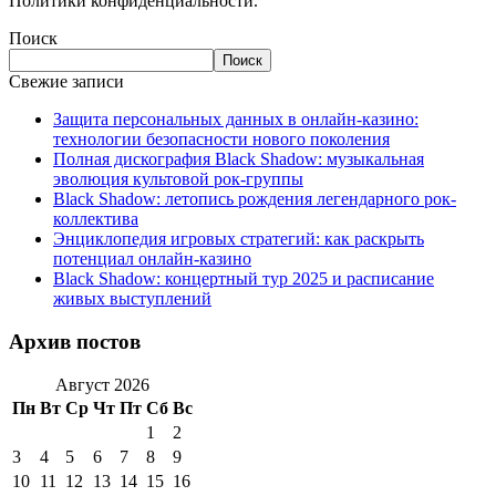
Политики конфиденциальности.
Поиск
Поиск
Свежие записи
Защита персональных данных в онлайн-казино:
технологии безопасности нового поколения
Полная дискография Black Shadow: музыкальная
эволюция культовой рок-группы
Black Shadow: летопись рождения легендарного рок-
коллектива
Энциклопедия игровых стратегий: как раскрыть
потенциал онлайн-казино
Black Shadow: концертный тур 2025 и расписание
живых выступлений
Архив постов
Август 2026
Пн
Вт
Ср
Чт
Пт
Сб
Вс
1
2
3
4
5
6
7
8
9
10
11
12
13
14
15
16