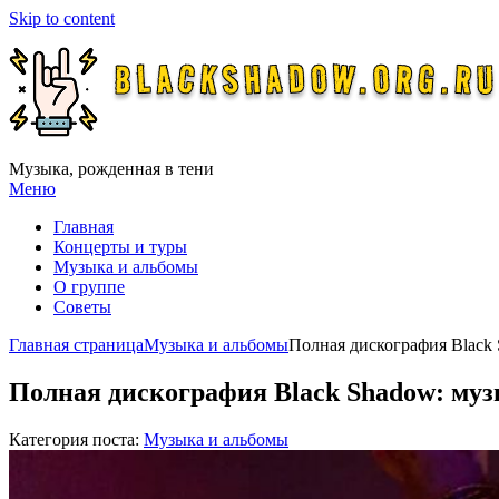
Skip to content
Музыка, рожденная в тени
Меню
Главная
Концерты и туры
Музыка и альбомы
О группе
Советы
Главная страница
Музыка и альбомы
Полная дискография Black
Полная дискография Black Shadow: му
Категория поста:
Музыка и альбомы