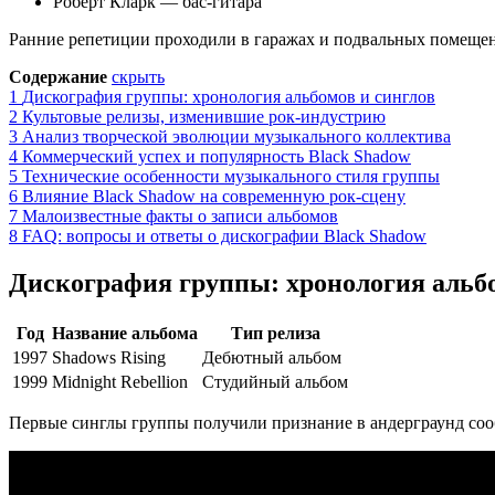
Роберт Кларк — бас-гитара
Ранние репетиции проходили в гаражах и подвальных помещен
Содержание
скрыть
1
Дискография группы: хронология альбомов и синглов
2
Культовые релизы, изменившие рок-индустрию
3
Анализ творческой эволюции музыкального коллектива
4
Коммерческий успех и популярность Black Shadow
5
Технические особенности музыкального стиля группы
6
Влияние Black Shadow на современную рок-сцену
7
Малоизвестные факты о записи альбомов
8
FAQ: вопросы и ответы о дискографии Black Shadow
Дискография группы: хронология альбо
Год
Название альбома
Тип релиза
1997
Shadows Rising
Дебютный альбом
1999
Midnight Rebellion
Студийный альбом
Первые синглы группы получили признание в андерграунд со