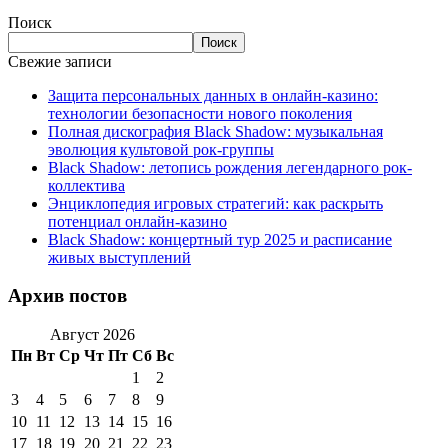
Поиск
Поиск
Свежие записи
Защита персональных данных в онлайн-казино:
технологии безопасности нового поколения
Полная дискография Black Shadow: музыкальная
эволюция культовой рок-группы
Black Shadow: летопись рождения легендарного рок-
коллектива
Энциклопедия игровых стратегий: как раскрыть
потенциал онлайн-казино
Black Shadow: концертный тур 2025 и расписание
живых выступлений
Архив постов
Август 2026
Пн
Вт
Ср
Чт
Пт
Сб
Вс
1
2
3
4
5
6
7
8
9
10
11
12
13
14
15
16
17
18
19
20
21
22
23