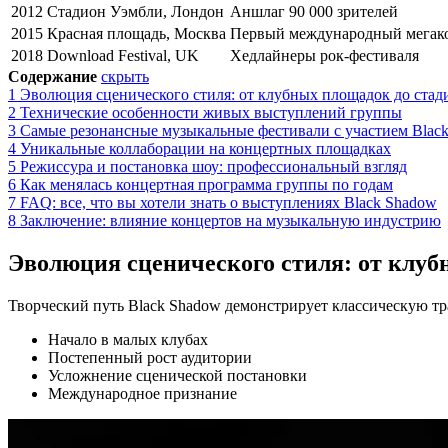
2012
Стадион Уэмбли, Лондон
Аншлаг 90 000 зрителей
2015
Красная площадь, Москва
Первый международный мегак
2018
Download Festival, UK
Хедлайнеры рок-фестиваля
Содержание
скрыть
1
Эволюция сценического стиля: от клубных площадок до стад
2
Технические особенности живых выступлений группы
3
Самые резонансные музыкальные фестивали с участием Blac
4
Уникальные коллаборации на концертных площадках
5
Режиссура и постановка шоу: профессиональный взгляд
6
Как менялась концертная программа группы по годам
7
FAQ: все, что вы хотели знать о выступлениях Black Shadow
8
Заключение: влияние концертов на музыкальную индустрию
Эволюция сценического стиля: от клуб
Творческий путь Black Shadow демонстрирует классическую т
Начало в малых клубах
Постепенный рост аудитории
Усложнение сценической постановки
Международное признание