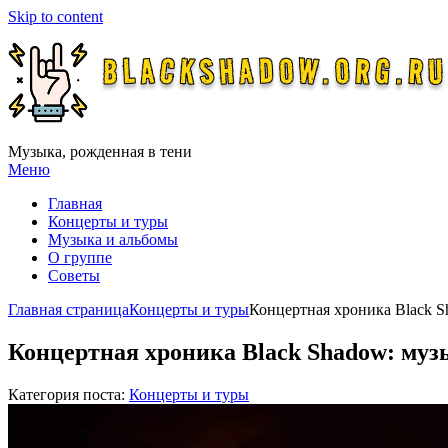
Skip to content
Музыка, рожденная в тени
Меню
Главная
Концерты и туры
Музыка и альбомы
О группе
Советы
Главная страница
Концерты и туры
Концертная хроника Black S
Концертная хроника Black Shadow: музы
Категория поста:
Концерты и туры