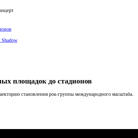
онцерт
ионов
k Shadow
ных площадок до стадионов
раекторию становления рок-группы международного масштаба.